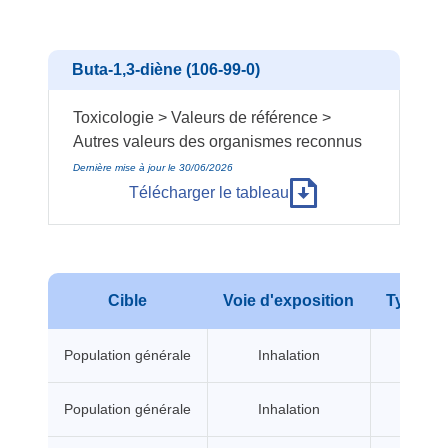
Buta-1,3-diène (106-99-0)
Toxicologie > Valeurs de référence >
Autres valeurs des organismes reconnus
Dernière mise à jour le 30/06/2026
Télécharger le tableau
Cible
Voie d'exposition
Type d'e
Population générale
Inhalation
A seui
Population générale
Inhalation
A seui