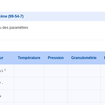
zène (99-54-7)
u des paramètres
ur
Température
Pression
Granulométrie
-1
.L
 -
a