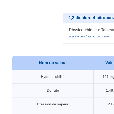
1,2-dichloro-4-nitroben
Physico-chimie > Tablea
Dernière mise à jour le 29/03/2024
Nom de valeur
Vale
Hydrosolubilité
121 mg
Densité
1.487
Pression de vapeur
2 P