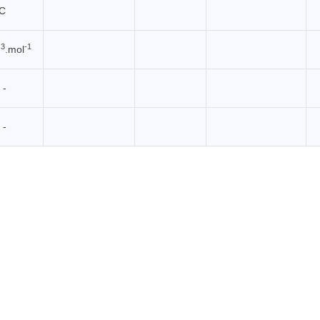
°C
3
-1
m
.mol
 -
 -