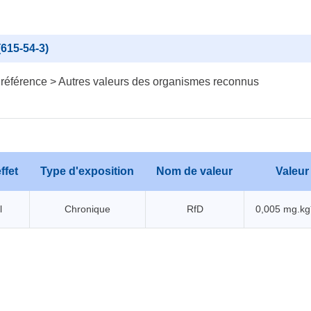
(615-54-3)
 référence > Autres valeurs des organismes reconnus
ffet
Type d'exposition
Nom de valeur
Valeur
l
Chronique
RfD
0,005 mg.kg