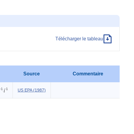
Télécharger le tableau
Source
Commentaire
-1
-1
.j
US EPA (1987)
I