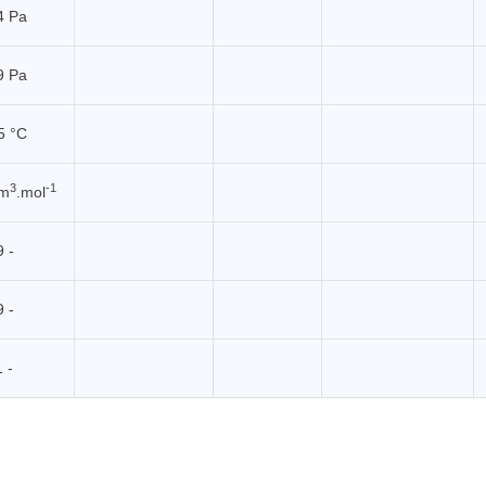
4 Pa
9 Pa
5 °C
3
-1
.m
.mol
9 -
9 -
 -