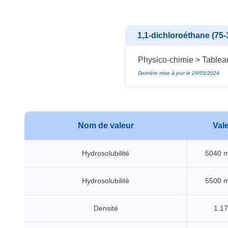
1,1-dichloroéthane (75-
Physico-chimie > Tablea
Dernière mise à jour le 29/03/2024
Nom de valeur
Val
Hydrosolubilité
5040 
Hydrosolubilité
5500 
Densité
1.17