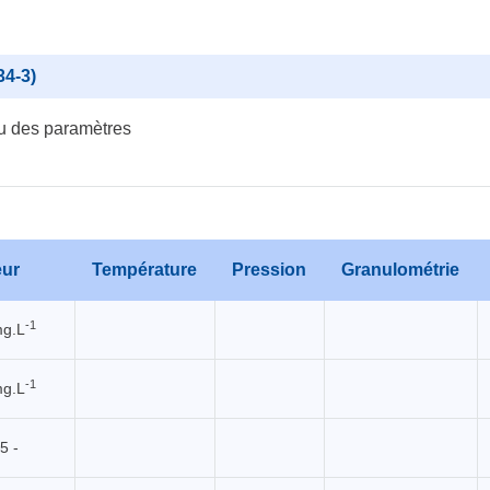
34-3)
u des paramètres
eur
Température
Pression
Granulométrie
-1
mg.L
-1
mg.L
5 -