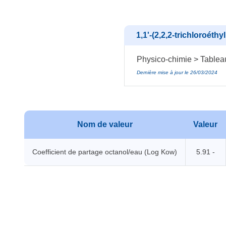
1,1'-(2,2,2-trichloroéthy
Physico-chimie > Tablea
Dernière mise à jour le 26/03/2024
Nom de valeur
Valeur
Coefficient de partage octanol/eau (Log Kow)
5.91 -