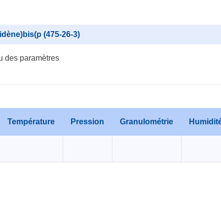
lidène)bis(p (475-26-3)
u des paramètres
Température
Pression
Granulométrie
Humidit