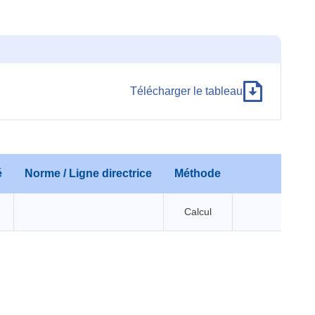
Télécharger le tableau
é
Norme / Ligne directrice
Méthode
Comm
Calcul