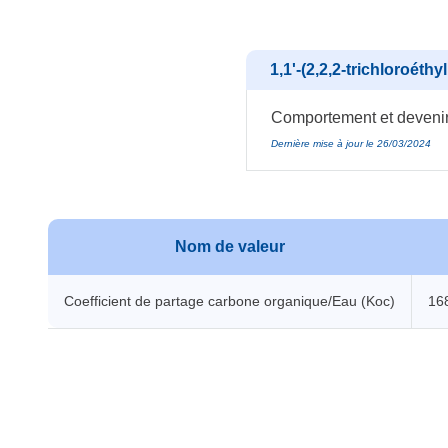
1,1'-(2,2,2-trichloroéthy
Comportement et devenir 
Dernière mise à jour le 26/03/2024
Nom de valeur
Coefficient de partage carbone organique/Eau (Koc)
16