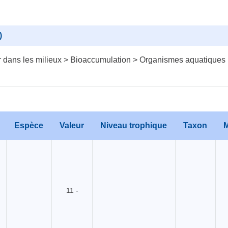
)
 dans les milieux > Bioaccumulation > Organismes aquatiques
Espèce
Valeur
Niveau trophique
Taxon
M
11 -